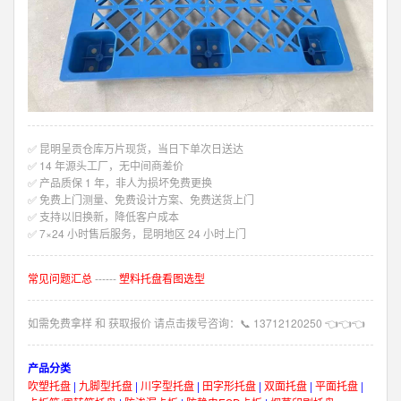
✅ 昆明呈贡仓库万片现货，当日下单次日送达
✅ 14 年源头工厂，无中间商差价
✅ 产品质保 1 年，非人为损坏免费更换
✅ 免费上门测量、免费设计方案、免费送货上门
✅ 支持以旧换新，降低客户成本
✅ 7×24 小时售后服务，昆明地区 24 小时上门
常见问题汇总
------
塑料托盘看图选型
如需免费拿样 和 获取报价 请点击拨号咨询：
📞
13712120250
👈👈👈
产品分类
吹塑托盘
|
九脚型托盘
|
川字型托盘
|
田字形托盘
|
双面托盘
|
平面托盘
|