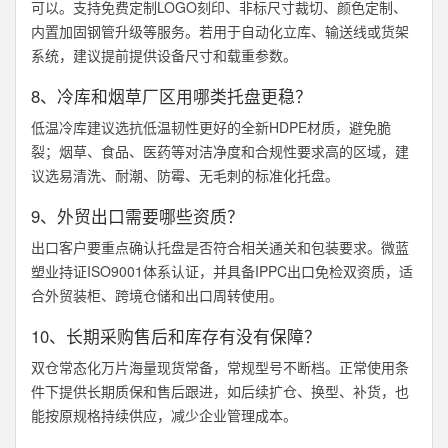
可以。支持免费定制LOGO刻印、非标尺寸裁切、颜色定制、
内置加固钢管升级等服务。若用于自动化立库、输送线或货架
系统，建议提前提供设备尺寸和载重参数。
8、冷库和烟草厂区用哪类托盘更稳？
低温冷库建议选抗低温韧性更好的全新HDPE材质，避免脆
裂；烟草、食品、医药等对洁净度和合规性要求高的区域，建
议选易清洗、耐潮、防霉、无毛刺的标准化托盘。
9、外贸出口需要哪些资质？
出口客户要重点确认托盘是否符合相关通关和包装要求。微蓝
塑业持证ISO9001体系认证，并具备IPPC出口免检双资质，适
合外贸装柜、跨境仓储和出口周转使用。
10、长期采购售后和库存有没有保障？
双仓常态化万片海量现货常备，常规型号不断档。正常使用条
件下提供长期质保和售后跟进，如后续扩仓、换型、补货，也
能按原规格持续供应，减少企业管理成本。