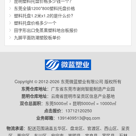
昆明塑料托盘价格多少钱一个？
东莞全镇1200*800塑料托盘价格
塑料托盘1.2米x1.2的是什么价?
塑料托盘价格多少一个
田字形出口免蒸熏塑料地台板报价
九脚平面防潮塑胶板单价
Copyright © 2012-2026 东莞微蓝塑业有限公司 版权所有
东莞仓库地址
：广东省东莞市谢岗智能制造产业园
昆明仓库地址
：云南省昆明市呈贡区信息产业基地
双仓总面积
：东莞5000㎡ + 昆明5000㎡ = 10000㎡
点击报价
：
13712120250
业务邮箱
：
1391409513@qq.com
物流承诺
：配送范围涵盖五华区、盘龙区、官渡区、西山区、呈贡
区、晋宁区、东川区、安宁市、嵩明县、宜良县、富民县、石林