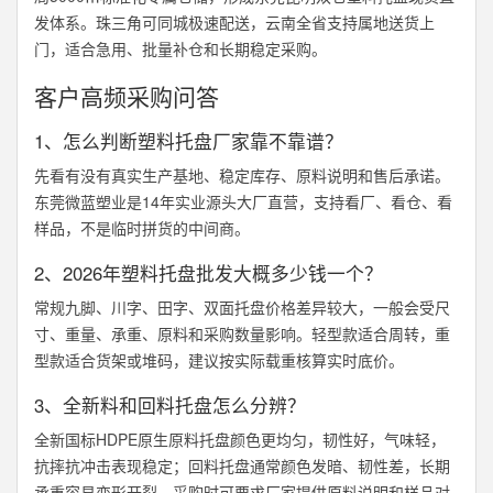
发体系。珠三角可同城极速配送，云南全省支持属地送货上
门，适合急用、批量补仓和长期稳定采购。
客户高频采购问答
1、怎么判断塑料托盘厂家靠不靠谱？
先看有没有真实生产基地、稳定库存、原料说明和售后承诺。
东莞微蓝塑业是14年实业源头大厂直营，支持看厂、看仓、看
样品，不是临时拼货的中间商。
2、2026年塑料托盘批发大概多少钱一个？
常规九脚、川字、田字、双面托盘价格差异较大，一般会受尺
寸、重量、承重、原料和采购数量影响。轻型款适合周转，重
型款适合货架或堆码，建议按实际载重核算实时底价。
3、全新料和回料托盘怎么分辨？
全新国标HDPE原生原料托盘颜色更均匀，韧性好，气味轻，
抗摔抗冲击表现稳定；回料托盘通常颜色发暗、韧性差，长期
承重容易变形开裂。采购时可要求厂家提供原料说明和样品对