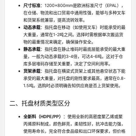
尺寸标准
：1200×800mm是欧洲标准尺寸（EPAL），
在仓储、物流和出口贸易中通用性强，能够与多种叉车
和货架系统兼容，提高流转效率。
动态承载
：指托盘在移动（如使用叉车）时能承受的最
大重量，通常在1-2吨之间。选择时需根据单次搬运货
物的最重情况来确定，确保操作安全。
静态承载
：指托盘在静止堆码时最底层能承受的最大重
量，一般为动态承载的3-4倍，可达4-6吨。这对于仓
库多层堆码存储至关重要，决定了空间利用率。
货架承载
：指托盘在横梁式货架上或其他悬空状态下能
承受的最大重量，对托盘的刚性要求最高，通常在0.8-
1.5吨。选购时必须明确告知供应商是否上货架使用。
二、托盘材质类型区分
全新料（HDPE/PP）
：使用全新的高密度聚乙烯或聚
丙烯原料制成，颜色鲜亮，柔韧性好，抗冲击能力强，
使用寿命长，完全符合食品级和出口环保要求，但价格