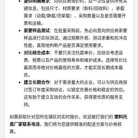
提供明确需求
：向供应商询价时，应一次性提供所有关
键信息，包括尺寸、材质要求（新料/回收料）、承载
需求（动载/静载/货架载）、采购数量以及是否需要开
票和运输。
索要样品测试
：在批量采购前，务必向意向供应商索要
样品进行实际测试。通过观察外观、测试承重和抗冲击
性能，直观地判断产品是否满足使用要求。
对比综合成本
：不要只关注托盘单价，应综合考虑运
费、税费以及产品的使用寿命和维护成本。选择性价比
最高而非绝对价格最低的方案，才能实现长期成本最
优。
建立长期合作
：对于需求量大的企业，可以与供应商探
讨签订年度采购协议，以锁定优惠价格和稳定的供应。
这有助于建立互信的合作关系，获得更优质的服务支
持。
如需获取针对您所在镇区的实时报价，欢迎拨打我们的
塑料托
盘厂家联系电话
，我们将为您提供精准的配送方案与价格核
算。