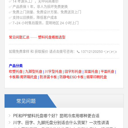
✅ 14 年源头工厂，无中间商差价
✅ 产品质保 1 年，非人为损坏免费更换
✅ 免费上门测量、免费设计方案、免费送货上门
✅ 支持以旧换新，降低客户成本
✅ 7×24 小时售后服务，昆明地区 24 小时上门
常见问题汇总
------
塑料托盘看图选型
如需免费拿样 和 获取报价 请点击拨号咨询：
📞
13712120250
👈👈👈
产品分类
吹塑托盘
|
九脚型托盘
|
川字型托盘
|
田字形托盘
|
双面托盘
|
平面托盘
|
卡板箱/周转箱托盘
|
防渗漏卡板
|
防静电ESD卡板
|
烟草印刷托盘
常见问题
PE和PP塑料托盘哪个好？昆明冷库用哪种更合适
川字、田字、九脚托盘分别适合什么货架？一次性讲清