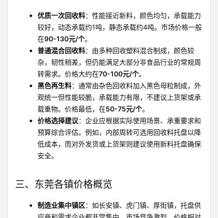
优质一次回收料
：性能接近新料，颜色均匀，承载能力
较好，动态承载约1吨，静态承载约4吨。市场价格一般
在
90-130元/个
。
普通混合回收料
：由多种回收塑料混合制成，颜色较
杂，韧性稍差，但仍能满足大部分非食品行业的常规周
转需求。价格大约在
70-100元/个
。
黑色再生料
：通常由杂色回收料加入黑色母粒制成，外
观统一但性能较脆，承载能力有限，不建议上货架或承
载重物。价格最低，在
50-75元/个
。
价格选择建议
：企业应根据实际使用场景、承重要求和
预算综合评估。例如，内部周转可选用回收料托盘以降
低成本，而对外发货或上货架则建议使用新料托盘确保
安全。
三、东莞各镇价格概览
制造业集中镇区
：如长安镇、虎门镇、厚街镇，托盘供
应商和需求企业都非常集中，市场竞争激烈，价格相对