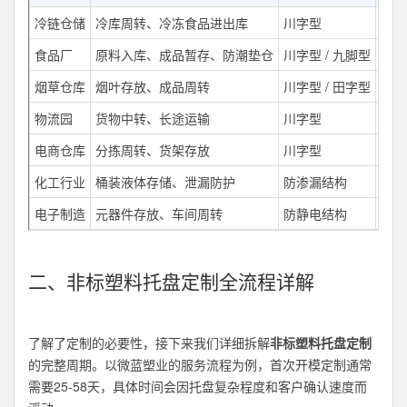
冷链仓储
冷库周转、冷冻食品进出库
川字型
低温
食品厂
原料入库、成品暂存、防潮垫仓
川字型 / 九脚型
食品
烟草仓库
烟叶存放、成品周转
川字型 / 田字型
可印
物流园
货物中转、长途运输
川字型
动载
电商仓库
分拣周转、货架存放
川字型
轻便
化工行业
桶装液体存储、泄漏防护
防渗漏结构
耐腐
电子制造
元器件存放、车间周转
防静电结构
表面
二、非标塑料托盘定制全流程详解
了解了定制的必要性，接下来我们详细拆解
非标塑料托盘定制
的完整周期。以微蓝塑业的服务流程为例，首次开模定制通常
需要25-58天，具体时间会因托盘复杂程度和客户确认速度而