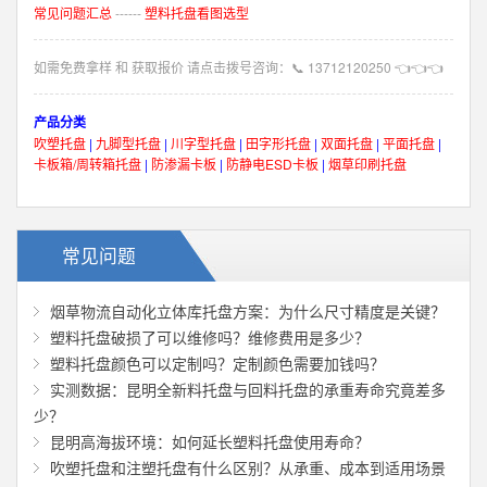
常见问题汇总
------
塑料托盘看图选型
如需免费拿样 和 获取报价 请点击拨号咨询：
📞
13712120250
👈👈👈
产品分类
吹塑托盘
|
九脚型托盘
|
川字型托盘
|
田字形托盘
|
双面托盘
|
平面托盘
|
卡板箱/周转箱托盘
|
防渗漏卡板
|
防静电ESD卡板
|
烟草印刷托盘
常见问题
烟草物流自动化立体库托盘方案：为什么尺寸精度是关键？
塑料托盘破损了可以维修吗？维修费用是多少？
塑料托盘颜色可以定制吗？定制颜色需要加钱吗？
实测数据：昆明全新料托盘与回料托盘的承重寿命究竟差多
少？
昆明高海拔环境：如何延长塑料托盘使用寿命？
吹塑托盘和注塑托盘有什么区别？从承重、成本到适用场景