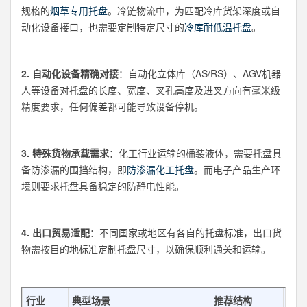
规格的
烟草专用托盘
。冷链物流中，为匹配冷库货架深度或自
动化设备接口，也需要定制特定尺寸的
冷库耐低温托盘
。
2. 自动化设备精确对接
：自动化立体库（AS/RS）、AGV机器
人等设备对托盘的长度、宽度、叉孔高度及进叉方向有毫米级
精度要求，任何偏差都可能导致设备停机。
3. 特殊货物承载需求
：化工行业运输的桶装液体，需要托盘具
备防渗漏的围挡结构，即
防渗漏化工托盘
。而电子产品生产环
境则要求托盘具备稳定的防静电性能。
4. 出口贸易适配
：不同国家或地区有各自的托盘标准，出口货
物需按目的地标准定制托盘尺寸，以确保顺利通关和运输。
行业
典型场景
推荐结构
关键