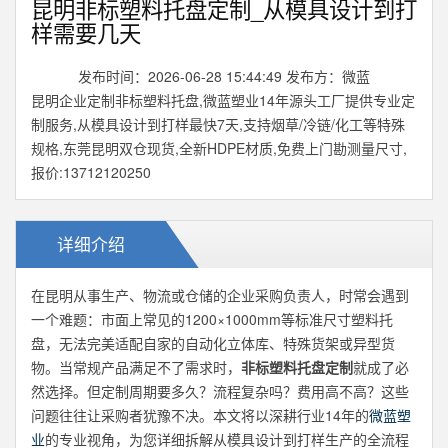
昆明非标塑料托盘定制_从模具设计到打
样需要几天
发布时间：2026-06-28 15:44:49 发布方：微蓝
昆明企业定制非标塑料托盘,微蓝塑业14年源头工厂提供专业定
制服务,从模具设计到打样最快7天,支持烟草/冷链/化工等特殊
规格,东莞昆明双仓现货,全新HDPE材质,免费上门勘测量尺寸,
报价:13712120250
详细介绍
在昆明从事生产、物流或仓储的企业采购负责人，时常会遇到
一个难题：市面上常见的1200×1000mm等标准尺寸塑料托
盘，无法完美适配自家的自动化立体库、特殊货架或异型货
物。当常规产品满足不了需求时，
非标塑料托盘定制
就成了必
然选择。但定制周期要多久？流程复杂吗？费用高不高？这些
问题往往让采购者犹豫不决。本文将以深耕行业14年的
微蓝塑
业
的专业视角，为您详细拆解从模具设计到打样生产的全流程