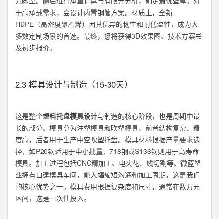
九脚型。随后进行承重计算与有限元分析，确定最优壁厚。对
于高承载需求，会设计内置钢管方案。材质上，全新
HDPE（高密度聚乙烯）因其优异的韧性和耐低温性，成为大
多数定制场景的首选。最终，您将获得3D效果图、技术方案书
及初步报价。
2.3 模具设计与制造（15-30天）
这是整个
塑料托盘模具设计
与制造的核心阶段，也是周期中最
长的部分。模具分为注塑模具和吹塑模具，前者结构复杂、精
度高，后者用于生产中空吹塑托盘。模具材料根据产量要求选
择，如P20钢适用于中小批量，718钢或S136钢则用于高寿命
模具。加工过程包括CNC精加工、电火花、线切割等。微蓝塑
业拥有自建模具车间，能大幅缩短沟通和加工周期，这是我们
的核心优势之一。模具费用根据复杂度和尺寸，通常在数万元
区间，这是一次性投入。