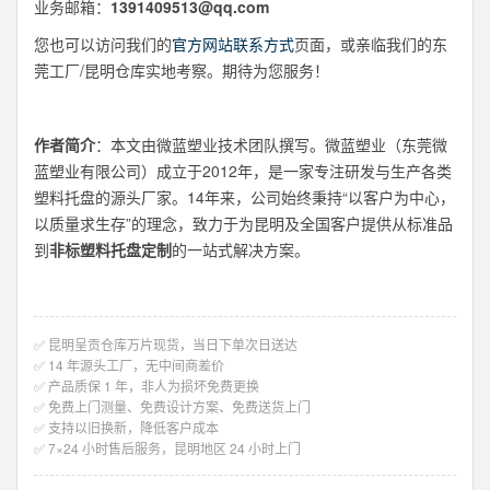
业务邮箱：
1391409513@qq.com
您也可以访问我们的
官方网站联系方式
页面，或亲临我们的东
莞工厂/昆明仓库实地考察。期待为您服务！
作者简介
：本文由微蓝塑业技术团队撰写。微蓝塑业（东莞微
蓝塑业有限公司）成立于2012年，是一家专注研发与生产各类
塑料托盘的源头厂家。14年来，公司始终秉持“以客户为中心，
以质量求生存”的理念，致力于为昆明及全国客户提供从标准品
到
非标塑料托盘定制
的一站式解决方案。
✅ 昆明呈贡仓库万片现货，当日下单次日送达
✅ 14 年源头工厂，无中间商差价
✅ 产品质保 1 年，非人为损坏免费更换
✅ 免费上门测量、免费设计方案、免费送货上门
✅ 支持以旧换新，降低客户成本
✅ 7×24 小时售后服务，昆明地区 24 小时上门