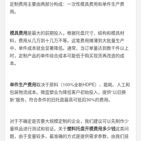
定制费用主要由两部分构成：一次性模具费用和单件生产费
用。
模具费用
是最大的前期投入，根据托盘尺寸、结构和模具材
料，费用从几万到十几万不等。这笔费用摊薄到大批量生产
中，单件成本就会显著降低。通常，当订单量达到数千件以上
时，定制产品的单件综合成本可能低于购买现货再改造的成
本。
单件生产费用
取决于原料（100%全新HDPE）、能耗、人工和
包装物流成本。微蓝塑业为降低客户初始投入，提供“以旧换
新”服务，符合条件的旧托盘最高可抵扣30%的费用。
对于不确定是否要大规模定制的企业，我们建议可以先制作少
量样品进行测试和验证。关于
塑料托盘开模费用多少钱
这类问
题，由于变量较多，最准确的方式是提供需求参数，由我们技