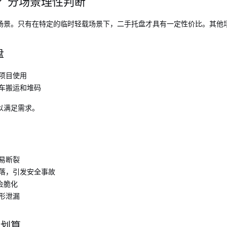
？分场景理性判断
场景。只有在特定的临时轻载场景下，二手托盘才具有一定性价比。其他
盘
项目使用
车搬运和堆码
以满足需求。
易断裂
落，引发安全事故
会脆化
形泄漏
更划算