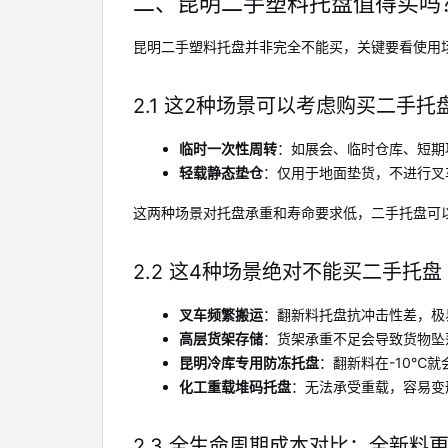
二、昆明二手塑料托盘值得买吗
昆明二手塑料托盘并非完全不能买，关键要看使用
2.1 这2种场景可以考虑购买二手托
临时一次性周转
：如展会、临时仓库、短期
轻载静态垫仓
：仅用于地面垫货，不进行叉
这两种场景对托盘承重和寿命要求低，二手托盘可
2.2 这4种场景绝对不能买二手托盘
叉车频繁搬运
：翻新料托盘抗冲击性差，极
高层货架存储
：货架承重不足会导致货物坠
昆明冷库专用防冻托盘
：翻新料在-10℃就
化工重载堆码托盘
：无法承受重载，容易变
2.3 全生命周期成本对比：全新料