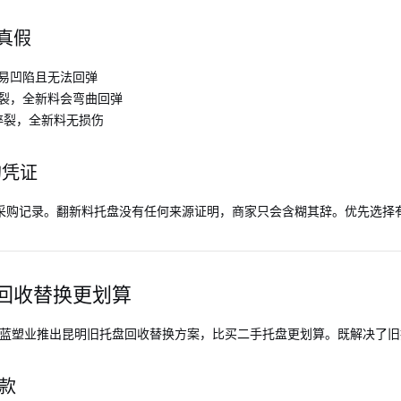
真假
易凹陷且无法回弹
裂，全新料会弯曲回弹
碎裂，全新料无损伤
购凭证
采购记录。翻新料托盘没有任何来源证明，商家只会含糊其辞。优先选择
回收替换更划算
。微蓝塑业推出昆明旧托盘回收替换方案，比买二手托盘更划算。既解决了
货款