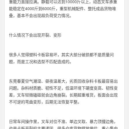
重能力直接拉满。静载可以达到10000斤以上，动态叉车承重
能稳定在4000斤到6000斤，重型机械配件、整托成品货物堆
叠，基本不会出现超负荷受力情况。
什么情况下会出现开裂、变形
很多人觉得塑料卡板容易坏，其实大部分破损都不是质量问
题，而是工况和选型不匹配造成的。
东莞春夏空气潮湿、昼夜温差大，劣质回收杂料卡板最容易出
问题。杂料材质脆、韧性不足，低温环境下硬度变高、韧性变
差，叉车轻微磕碰就会边角崩裂。长期超重堆货，板面会出现
不可逆的弯曲变形，后期无法恢复平整。
日常车间操作里，叉车对位不准、单边叉取、暴力顶撞边角，
也是卡板开裂的主要诱因。很多仓库货物摆放偏位，重心集中