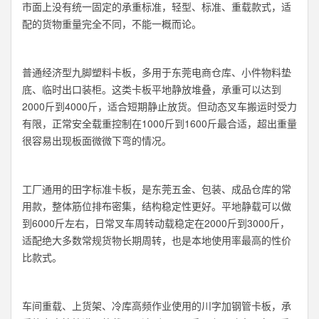
市面上没有统一固定的承重标准，轻型、标准、重载款式，适
配的货物重量完全不同，不能一概而论。
普通经济型九脚塑料卡板，多用于东莞电商仓库、小件物料垫
底、临时出口装柜。这类卡板平地静放堆叠，承重可以达到
2000斤到4000斤，适合短期静止放货。但动态叉车搬运时受力
有限，正常安全载重控制在1000斤到1600斤最合适，超出重量
很容易出现板面微微下弯的情况。
工厂通用的田字标准卡板，是东莞五金、包装、成品仓库的常
用款，整体筋位排布密集，结构稳定性更好。平地静载可以做
到6000斤左右，日常叉车周转动载稳定在2000斤到3000斤，
适配绝大多数常规货物长期周转，也是本地使用率最高的性价
比款式。
车间重载、上货架、冷库高频作业使用的川字加钢管卡板，承