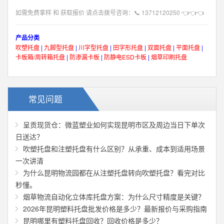
如需免费拿样 和 获取报价 请点击拨号咨询：
📞
13712120250
👈👈👈
产品分类
吹塑托盘
|
九脚型托盘
|
川字型托盘
|
田字形托盘
|
双面托盘
|
平面托盘
|
卡板箱/周转箱托盘
|
防渗漏卡板
|
防静电ESD卡板
|
烟草印刷托盘
常见问题
呈贡现货仓：微蓝塑业如何实现昆明市区及周边当日下单次
日送达？
吹塑托盘和注塑托盘有什么区别？从承重、成本到适用场景
一次讲清
为什么昆明物流园都在从注塑托盘转向吹塑托盘？看完对比
秒懂。
烟草物流自动化立体库托盘方案：为什么尺寸精度是关键？
2026年昆明塑料托盘批发价格是多少？最新报价与采购指南
昆明哪里有塑料托盘回收？回收价格是多少？