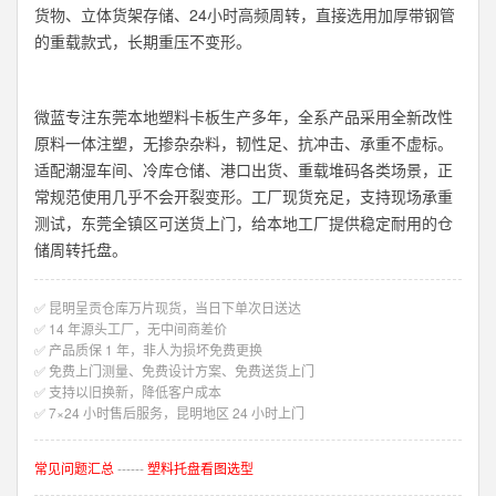
货物、立体货架存储、24小时高频周转，直接选用加厚带钢管
的重载款式，长期重压不变形。
微蓝专注东莞本地塑料卡板生产多年，全系产品采用全新改性
原料一体注塑，无掺杂杂料，韧性足、抗冲击、承重不虚标。
适配潮湿车间、冷库仓储、港口出货、重载堆码各类场景，正
常规范使用几乎不会开裂变形。工厂现货充足，支持现场承重
测试，东莞全镇区可送货上门，给本地工厂提供稳定耐用的仓
储周转托盘。
✅ 昆明呈贡仓库万片现货，当日下单次日送达
✅ 14 年源头工厂，无中间商差价
✅ 产品质保 1 年，非人为损坏免费更换
✅ 免费上门测量、免费设计方案、免费送货上门
✅ 支持以旧换新，降低客户成本
✅ 7×24 小时售后服务，昆明地区 24 小时上门
常见问题汇总
------
塑料托盘看图选型