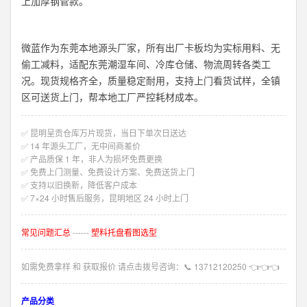
上加厚钢管款。
微蓝作为东莞本地源头厂家，所有出厂卡板均为实标用料、无
偷工减料，适配东莞潮湿车间、冷库仓储、物流周转各类工
况。现货规格齐全，质量稳定耐用，支持上门看货试样，全镇
区可送货上门，帮本地工厂严控耗材成本。
✅ 昆明呈贡仓库万片现货，当日下单次日送达
✅ 14 年源头工厂，无中间商差价
✅ 产品质保 1 年，非人为损坏免费更换
✅ 免费上门测量、免费设计方案、免费送货上门
✅ 支持以旧换新，降低客户成本
✅ 7×24 小时售后服务，昆明地区 24 小时上门
常见问题汇总
------
塑料托盘看图选型
如需免费拿样 和 获取报价 请点击拨号咨询：
📞
13712120250
👈👈👈
产品分类