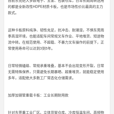
目前东莞绝大多数电子、五金、包装仓库，日常长期周转选用
的都是全新改性HDPE材质卡板，也是市场性价比最高的主力
款式。
这种卡板原料纯净、韧性充足，抗冲击、耐潮湿，不惧东莞雨
季高湿环境，也能适配车间常规叉车作业、平地堆货、短途物
流中转。在规范使用、不超载、不暴力叉车操作的前提下，正
常使用寿命可以达到3到5年。
日常轻微磕碰、常规承重堆叠，基本不会出现变形开裂，日常
无需特殊保养，只需避免长期暴晒、超重堆货，就能稳定使用
多年，适配绝大多数工厂常态化仓储需求。
加厚加钢管重载卡板：工业长期耐用款
针对东莞重工业厂区、立体货架仓库、冷库恒温车间、高频物