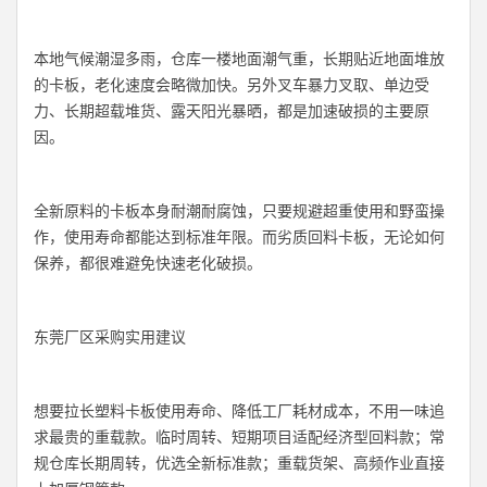
本地气候潮湿多雨，仓库一楼地面潮气重，长期贴近地面堆放
的卡板，老化速度会略微加快。另外叉车暴力叉取、单边受
力、长期超载堆货、露天阳光暴晒，都是加速破损的主要原
因。
全新原料的卡板本身耐潮耐腐蚀，只要规避超重使用和野蛮操
作，使用寿命都能达到标准年限。而劣质回料卡板，无论如何
保养，都很难避免快速老化破损。
东莞厂区采购实用建议
想要拉长塑料卡板使用寿命、降低工厂耗材成本，不用一味追
求最贵的重载款。临时周转、短期项目适配经济型回料款；常
规仓库长期周转，优选全新标准款；重载货架、高频作业直接