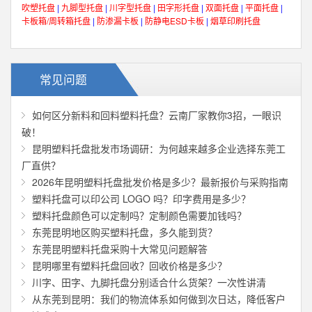
吹塑托盘
|
九脚型托盘
|
川字型托盘
|
田字形托盘
|
双面托盘
|
平面托盘
|
卡板箱/周转箱托盘
|
防渗漏卡板
|
防静电ESD卡板
|
烟草印刷托盘
常见问题
如何区分新料和回料塑料托盘？云南厂家教你3招，一眼识
破！
昆明塑料托盘批发市场调研：为何越来越多企业选择东莞工
厂直供？
2026年昆明塑料托盘批发价格是多少？最新报价与采购指南
塑料托盘可以印公司 LOGO 吗？印字费用是多少？
塑料托盘颜色可以定制吗？定制颜色需要加钱吗？
东莞昆明地区购买塑料托盘，多久能到货？
东莞昆明塑料托盘采购十大常见问题解答
昆明哪里有塑料托盘回收？回收价格是多少？
川字、田字、九脚托盘分别适合什么货架？一次性讲清
从东莞到昆明：我们的物流体系如何做到次日达，降低客户