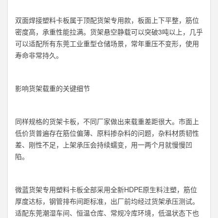
双面焊接塑料卡板属于顶配货架专用款，板面上下平整，筋位
密度高，承重性能拉满。货架悬空静载可以突破3吨以上，几乎
可以适配所有东莞工业重型仓储场景，常年重压不变形，使用
寿命非常持久。
影响货架载重的关键细节
同样规格的货架卡板，不同厂家做出来载重差距很大。市面上
低价货普遍存在筋位偏薄、原料掺杂料的问题，杂料材质韧性
差、刚性不足，上架承压会持续蠕变，用一两个月就慢慢凹
陷。
微蓝货架专用塑料卡板全部采用全新HDPE原生料注塑，筋位
厚度达标，钢管排布间距标准，出厂前均经过货架承压测试。
适配东莞潮湿车间、恒温仓库、常规冷库环境，低温状态下也