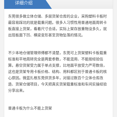
详细介绍
东莞很多做立体仓储、多层货架仓库的企业，采购塑料卡板时
最容易踩坑的就是载重问题。很多人习惯性用普通地面周转卡
板直接上货架，看着尺寸合适，实际上架存放重物没多久，就
出现板面下凹、横梁变形甚至货物坠落的情况。
不少本地仓储管理师傅都不清楚，东莞可上货架塑料卡板载重
标准和平地周转完全是两套参数，不能混用、不能按经验估
算。悬空货架受力属于单点支撑，比地面平放受力严苛数倍，
这也是货架专用卡板价格、结构、用料都区别于普通卡板的核
心原因。微蓝扎根东莞供货多年，对接过数百个立体仓库改
造、货架仓储项目，今天把真实货架载重标准和车间实操经验
分享出来。
普通卡板为什么不能上货架