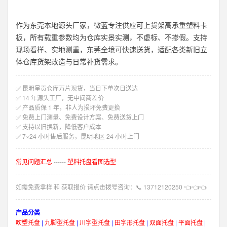
作为东莞本地源头厂家，微蓝专注供应可上货架高承重塑料卡
板，所有载重参数均为仓库实景实测，不虚标、不掺假。支持
现场看样、实地测重，东莞全境可快速送货，适配各类新旧立
体仓库货架改造与日常补货需求。
✅ 昆明呈贡仓库万片现货，当日下单次日送达
✅ 14 年源头工厂，无中间商差价
✅ 产品质保 1 年，非人为损坏免费更换
✅ 免费上门测量、免费设计方案、免费送货上门
✅ 支持以旧换新，降低客户成本
✅ 7×24 小时售后服务，昆明地区 24 小时上门
常见问题汇总
------
塑料托盘看图选型
如需免费拿样 和 获取报价 请点击拨号咨询：
📞
13712120250
👈👈👈
产品分类
吹塑托盘
|
九脚型托盘
|
川字型托盘
|
田字形托盘
|
双面托盘
|
平面托盘
|