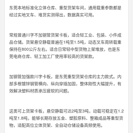
东莞本地标准化立体仓库、重型货架车间，通用载重参数都是
经过实地叉车、堆货实测得出，数据真实可用。
常规普通川字不加钢管货架卡板，适合轻工业、包装、小件成
品仓储。货架悬空静载普遍在1吨至1.5吨，动态叉车周转载重
保持在800公斤左右。适合日常轻中型货物上架堆放，也是东
莞电商仓库、轻工加工厂使用率较高的货架款。
加钢管加强款川字卡板，是东莞重型货架仓库的主力款式。内
部多根镀锌钢管横向、纵向穿插加固，整体刚性大幅提升，有
效解决塑料材质承压疲软的问题。
这类可上货架卡板，悬空静载可达2吨至3吨，动载可稳定在1.2
吨至1.8吨，能够长期存放五金、塑胶原料、整箱成品等重型货
物，适配高位立体货架、全自动仓储设备高频使用。