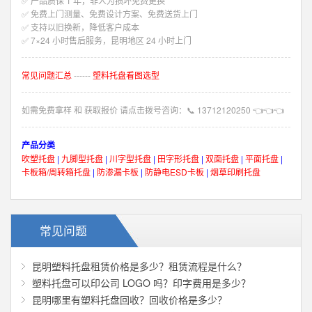
✅ 产品质保 1 年，非人为损坏免费更换
✅ 免费上门测量、免费设计方案、免费送货上门
✅ 支持以旧换新，降低客户成本
✅ 7×24 小时售后服务，昆明地区 24 小时上门
常见问题汇总
------
塑料托盘看图选型
如需免费拿样 和 获取报价 请点击拨号咨询：
📞
13712120250
👈👈👈
产品分类
吹塑托盘
|
九脚型托盘
|
川字型托盘
|
田字形托盘
|
双面托盘
|
平面托盘
|
卡板箱/周转箱托盘
|
防渗漏卡板
|
防静电ESD卡板
|
烟草印刷托盘
常见问题
昆明塑料托盘租赁价格是多少？租赁流程是什么？
塑料托盘可以印公司 LOGO 吗？印字费用是多少？
昆明哪里有塑料托盘回收？回收价格是多少？