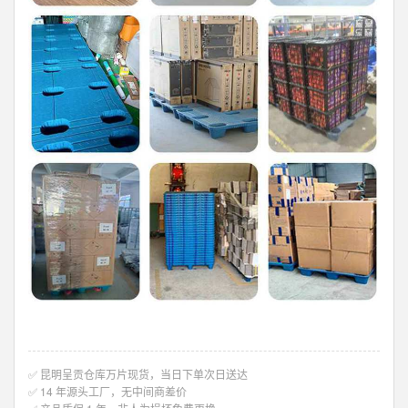
✅ 昆明呈贡仓库万片现货，当日下单次日送达
✅ 14 年源头工厂，无中间商差价