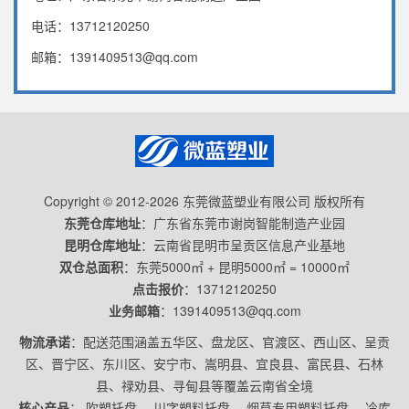
电话：
13712120250
邮箱：
1391409513@qq.com
Copyright © 2012-2026 东莞微蓝塑业有限公司 版权所有
东莞仓库地址
：广东省东莞市谢岗智能制造产业园
昆明仓库地址
：云南省昆明市呈贡区信息产业基地
双仓总面积
：东莞5000㎡ + 昆明5000㎡ = 10000㎡
点击报价
：
13712120250
业务邮箱
：
1391409513@qq.com
物流承诺
：配送范围涵盖五华区、盘龙区、官渡区、西山区、呈贡
区、晋宁区、东川区、安宁市、嵩明县、宜良县、富民县、石林
县、禄劝县、寻甸县等覆盖云南省全境
核心产品
：
吹塑托盘
、
川字塑料托盘
、
烟草专用塑料托盘
、
冷库