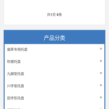
共
1
页
6
条
产品分类
烟草专用托盘
吹塑托盘
九脚型托盘
川字型托盘
田字形托盘