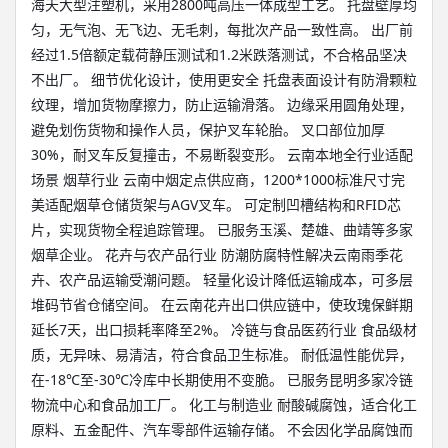
海天大型注塑机，采用2800吨高压一体成型工艺。 托盘壁厚均
匀，无气泡、无飞边、无毛刺，每批次产品一致性高。 出厂前
经过1.5倍额定载荷静压测试和1.2米跌落测试，不合格品坚决
不出厂。 细节优化设计，使用更安全 托盘表面设计有防滑颗粒
纹理，增加货物摩擦力，防止运输滑落。 边缘采用圆角处理，
避免划伤货物和操作人员，保护叉车轮胎。 叉口部位加厚
30%，耐叉车反复撞击，不易断裂变形。 云南本地全行业适配
场景 烟草行业 云南中烟定点供应商，1200*1000标准尺寸完
美适配烟草仓储货架与AGV叉车。 可定制凹槽结构和RFID芯
片，实现货物全程追踪管理。 已服务玉溪、楚雄、曲靖等多家
烟草企业。 花卉与农产品行业 防潮防腐特性解决云南雨季花
卉、农产品运输受潮问题。 轻量化设计降低运输成本，可多层
堆码节省仓储空间。 在云南花卉出口供应链中，使玫瑰保鲜期
延长7天，出口损耗率降至2%。 冷链与食品医药行业 食品级材
质，无异味、易清洁，符合食品卫生标准。 耐低温性能优异，
在-18℃至-30℃冷库中长期使用不变脆。 已服务昆明多家冷链
物流中心和食品加工厂。 化工与制造业 耐酸碱腐蚀，适合化工
原料、五金配件、汽车零部件运输存储。 不会因化学品腐蚀而