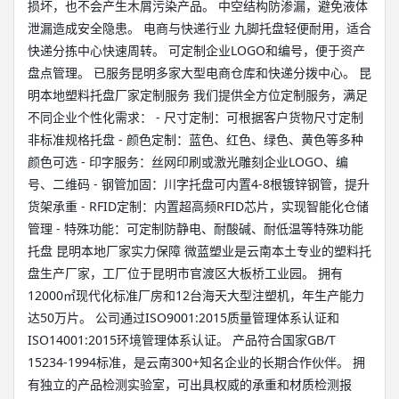
损坏，也不会产生木屑污染产品。 中空结构防渗漏，避免液体
泄漏造成安全隐患。 电商与快递行业 九脚托盘轻便耐用，适合
快递分拣中心快速周转。 可定制企业LOGO和编号，便于资产
盘点管理。 已服务昆明多家大型电商仓库和快递分拨中心。 昆
明本地塑料托盘厂家定制服务 我们提供全方位定制服务，满足
不同企业个性化需求： - 尺寸定制：可根据客户货物尺寸定制
非标准规格托盘 - 颜色定制：蓝色、红色、绿色、黄色等多种
颜色可选 - 印字服务：丝网印刷或激光雕刻企业LOGO、编
号、二维码 - 钢管加固：川字托盘可内置4-8根镀锌钢管，提升
货架承重 - RFID定制：内置超高频RFID芯片，实现智能化仓储
管理 - 特殊功能：可定制防静电、耐酸碱、耐低温等特殊功能
托盘 昆明本地厂家实力保障 微蓝塑业是云南本土专业的塑料托
盘生产厂家，工厂位于昆明市官渡区大板桥工业园。 拥有
12000㎡现代化标准厂房和12台海天大型注塑机，年生产能力
达50万片。 公司通过ISO9001:2015质量管理体系认证和
ISO14001:2015环境管理体系认证。 产品符合国家GB/T
15234-1994标准，是云南300+知名企业的长期合作伙伴。 拥
有独立的产品检测实验室，可出具权威的承重和材质检测报