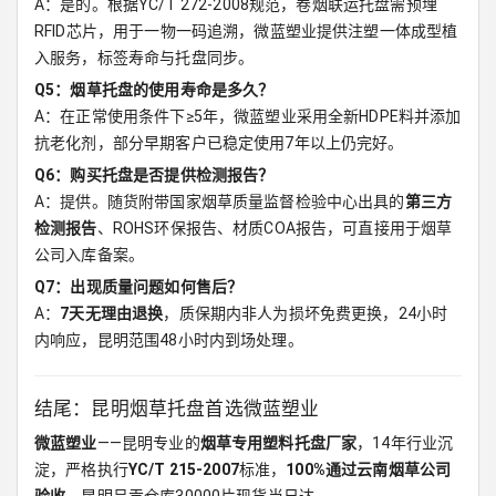
A：是的。根据YC/T 272-2008规范，卷烟联运托盘需预埋
RFID芯片，用于一物一码追溯，微蓝塑业提供注塑一体成型植
入服务，标签寿命与托盘同步。
Q5：烟草托盘的使用寿命是多久？
A：在正常使用条件下≥5年，微蓝塑业采用全新HDPE料并添加
抗老化剂，部分早期客户已稳定使用7年以上仍完好。
Q6：购买托盘是否提供检测报告？
A：提供。随货附带国家烟草质量监督检验中心出具的
第三方
检测报告
、ROHS环保报告、材质COA报告，可直接用于烟草
公司入库备案。
Q7：出现质量问题如何售后？
A：
7天无理由退换
，质保期内非人为损坏免费更换，24小时
内响应，昆明范围48小时内到场处理。
结尾：昆明烟草托盘首选微蓝塑业
微蓝塑业
——昆明专业的
烟草专用塑料托盘厂家
，14年行业沉
淀，严格执行
YC/T 215-2007
标准，
100%通过云南烟草公司