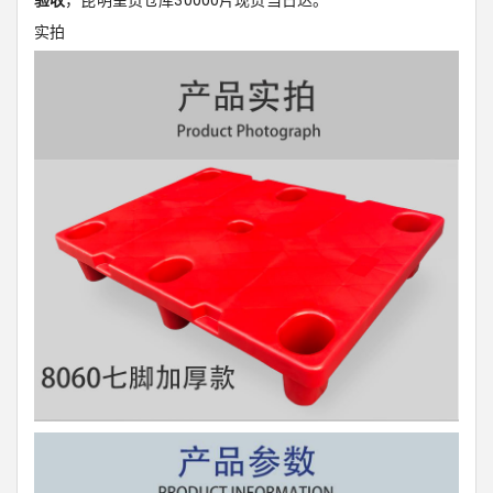
验收
，昆明呈贡仓库30000片现货当日达。
实拍