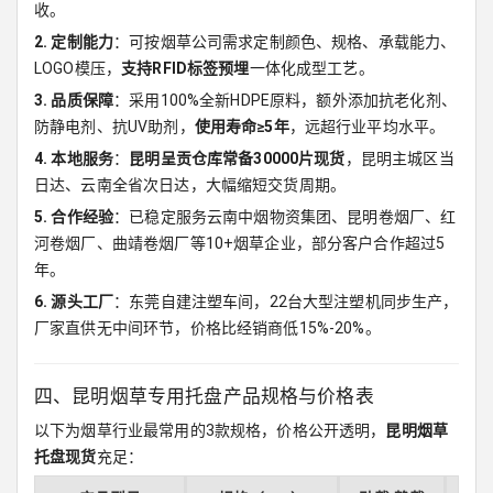
收。
2. 定制能力
：可按烟草公司需求定制颜色、规格、承载能力、
LOGO模压，
支持RFID标签预埋
一体化成型工艺。
3. 品质保障
：采用100%全新HDPE原料，额外添加抗老化剂、
防静电剂、抗UV助剂，
使用寿命≥5年
，远超行业平均水平。
4. 本地服务
：
昆明呈贡仓库常备30000片现货
，昆明主城区当
日达、云南全省次日达，大幅缩短交货周期。
5. 合作经验
：已稳定服务云南中烟物资集团、昆明卷烟厂、红
河卷烟厂、曲靖卷烟厂等10+烟草企业，部分客户合作超过5
年。
6. 源头工厂
：东莞自建注塑车间，22台大型注塑机同步生产，
厂家直供无中间环节，价格比经销商低15%-20%。
四、昆明烟草专用托盘产品规格与价格表
以下为烟草行业最常用的3款规格，价格公开透明，
昆明烟草
托盘现货
充足：