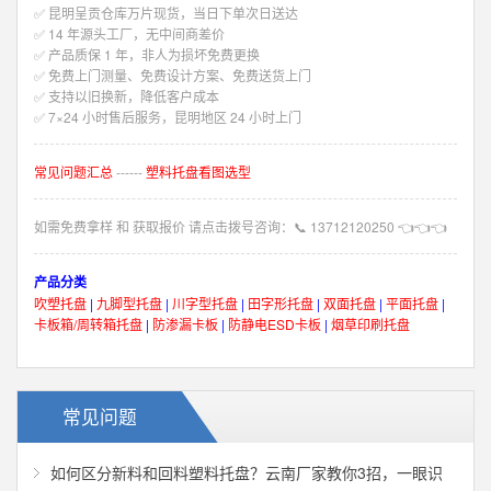
✅ 昆明呈贡仓库万片现货，当日下单次日送达
✅ 14 年源头工厂，无中间商差价
✅ 产品质保 1 年，非人为损坏免费更换
✅ 免费上门测量、免费设计方案、免费送货上门
✅ 支持以旧换新，降低客户成本
✅ 7×24 小时售后服务，昆明地区 24 小时上门
常见问题汇总
------
塑料托盘看图选型
如需免费拿样 和 获取报价 请点击拨号咨询：
📞
13712120250
👈👈👈
产品分类
吹塑托盘
|
九脚型托盘
|
川字型托盘
|
田字形托盘
|
双面托盘
|
平面托盘
|
卡板箱/周转箱托盘
|
防渗漏卡板
|
防静电ESD卡板
|
烟草印刷托盘
常见问题
如何区分新料和回料塑料托盘？云南厂家教你3招，一眼识