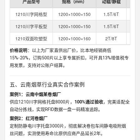
产品型号
规格（mm）
动载/静载
参
1210川字网格型
1200×1000×150
1.5T/6T
12
1210川字平板型
1200×1000×150
1.5T/6T
13
1210双面吹塑型
1200×1000×160
2T/8T
18
价格说明
：以上为厂家直供出厂价，比本地经销商低
15%-20%，订购500片以上享专属折扣，可开具13%增值税专
用发票，支持对公账户结算。
五、云南烟草行业真实合作案例
案例1：云南中烟某卷烟厂
供应1210川字网格托盘8000片，
100%通过验收
，完美适配全
自动分拣线，实现RFID数据一盘一码精准追踪。
案例2：红河卷烟厂
定制防静电川字托盘3000片，彻底解决卷包车间静电吸附烟
丝问题，实测使用寿命比原供应商产品延长2年。