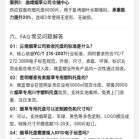
案例3：曲靖烟草公司仓储中心
供应双面吹塑托盘5000片，用于复烤烟叶长期堆码，
承重能
力提升30%
，连续3年使用无变形、无破损。
六、FAQ 常见问题解答
Q1：云南烟草公司验收托盘的标准是什么？
A：核心依据
YC/T 215-2007
行业标准，同时要求符合YC/T
272-2008电子标签规范，外观、尺寸、承载、环保、标识五
项全部合格方可入库，微蓝塑业所有产品均一次性通过验收。
Q2：昆明哪里有卖烟草专用塑料托盘的？
A：微蓝塑业在昆明呈贡区设有5000㎡现货仓库，常备30000
片
烟草专用川字塑料托盘
现货，支持实地看样、免费上门测
量、当日发货。
Q3：烟草专用托盘可以定制颜色和尺寸吗？
A：可以。支持烟草蓝、军绿、黑色等多色定制，LOGO模压成
型，特殊尺寸开模周期15-20天，500片起订。
Q4：烟草托盘需要植入RFID电子标签吗？