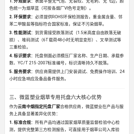
1. 外观要求
：表面平整无气泡、无裂纹、无毛刺、无飞边，颜
色统一为烟草蓝（可按各烟厂VI色号定制）。
2. 环保要求
：必须提供ROHS环保检测报告，重金属含量、邻
苯二甲酸盐等指标符合国家标准，保证不污染烟草。
3. 性能测试
：到货需接受跌落测试（1.5米高度自由跌落无破
损）、堆码测试（6T载荷48小时无明显变形）、叉举测试等
三重检验。
4. 标识要求
：托盘侧面必须模压厂家名称、生产日期、承载参
数、YC/T 215-2007标准编号，标识清晰持久不脱落。
5. 服务要求
：供应商需提供上门安装调试、免费操作培训、24
小时应急响应及备品备件服务。
三、微蓝塑业烟草专用托盘六大核心优势
作为
云南中烟指定托盘厂家
合格供应商，微蓝塑业在产品与服
务上具备显著差异化优势：
1. 标准合规
：所有产品均通过国家烟草质量监督检验中心检
测，提供完整第三方检测报告，可直接用于烟草公司入库验