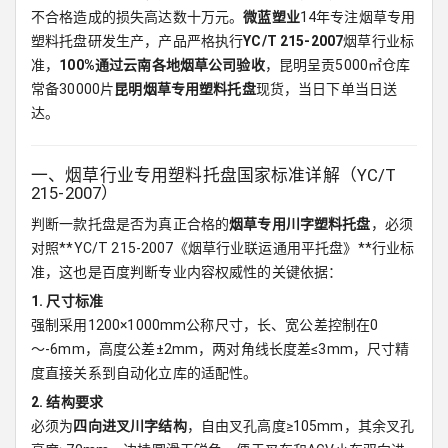
不合格造成的损失高达数十万元。
微蓝塑业
14年专注烟草专用
塑料托盘研发生产，产品严格执行
YC/T 215-2007
烟草行业标
准，
100%通过云南各地烟草公司验收
，昆明呈贡5000㎡仓库
常备30000片
昆明烟草专用塑料托盘
现货，当日下单当日送
达。
一、烟草行业专用塑料托盘国家标准详解（YC/T
215-2007）
判断一款托盘是否为真正合格的
烟草专用川字塑料托盘
，必须
对照**YC/T 215-2007《烟草行业联运通用平托盘》**行业标
准，这也是百度判断专业内容权威性的关键依据：
1. 尺寸标准
强制采用1200×1000mm公称尺寸，长、宽公差控制在0
～-6mm，高度公差±2mm，两对角线长度差≤3mm，尺寸精
度直接关系到自动化立库的适配性。
2. 结构要求
必须为
四向进叉川字结构
，自由叉孔高度≥105mm，其余叉孔