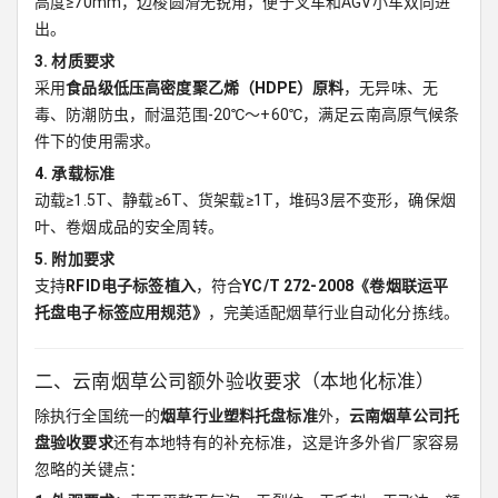
高度≥70mm，边棱圆滑无锐角，便于叉车和AGV小车双向进
出。
3. 材质要求
采用
食品级低压高密度聚乙烯（HDPE）原料
，无异味、无
毒、防潮防虫，耐温范围-20℃～+60℃，满足云南高原气候条
件下的使用需求。
4. 承载标准
动载≥1.5T、静载≥6T、货架载≥1T，堆码3层不变形，确保烟
叶、卷烟成品的安全周转。
5. 附加要求
支持
RFID电子标签植入
，符合
YC/T 272-2008《卷烟联运平
托盘电子标签应用规范》
，完美适配烟草行业自动化分拣线。
二、云南烟草公司额外验收要求（本地化标准）
除执行全国统一的
烟草行业塑料托盘标准
外，
云南烟草公司托
盘验收要求
还有本地特有的补充标准，这是许多外省厂家容易
忽略的关键点：